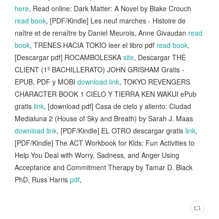
here
, Read online: Dark Matter: A Novel by Blake Crouch
read book
, [PDF/Kindle] Les neuf marches - Histoire de
naître et de renaître by Daniel Meurois, Anne Givaudan
read
book
, TRENES HACIA TOKIO leer el libro pdf
read book
,
[Descargar pdf] ROCAMBOLESKA
site
, Descargar THE
CLIENT (1º BACHILLERATO) JOHN GRISHAM Gratis -
EPUB, PDF y MOBI
download link
, TOKYO REVENGERS
CHARACTER BOOK 1 CIELO Y TIERRA KEN WAKUI ePub
gratis
link
, [download pdf] Casa de cielo y aliento: Ciudad
Medialuna 2 (House of Sky and Breath) by Sarah J. Maas
download link
, [PDF/Kindle] EL OTRO descargar gratis
link
,
[PDF/Kindle] The ACT Workbook for Kids: Fun Activities to
Help You Deal with Worry, Sadness, and Anger Using
Acceptance and Commitment Therapy by Tamar D. Black
PhD, Russ Harris
pdf
,