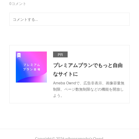
0
コメント
PR
プレミアムプランでもっと自由
なサイトに
Ameba Owndで、広告非表示、画像容量無
制限、ページ数無制限などの機能を開放し
よう。
Copyright ©
2026
wihongamosho's Ownd
.